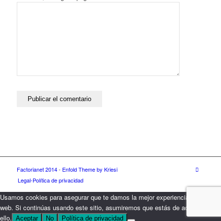
Factorianet 2014
-
Enfold Theme by Kriesi
Legal-Política de privacidad
Usamos cookies para asegurar que te damos la mejor experiencia en nuestra
web. Si continúas usando este sitio, asumiremos que estás de acuerdo con
ello.
Aceptar
No
Política de privacidad