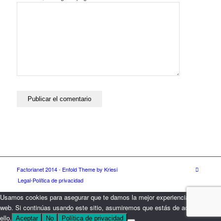
Factorianet 2014
-
Enfold Theme by Kriesi
Legal-Política de privacidad
Usamos cookies para asegurar que te damos la mejor experiencia en nuestra
web. Si continúas usando este sitio, asumiremos que estás de acuerdo con
ello.
Aceptar
No
Política de privacidad