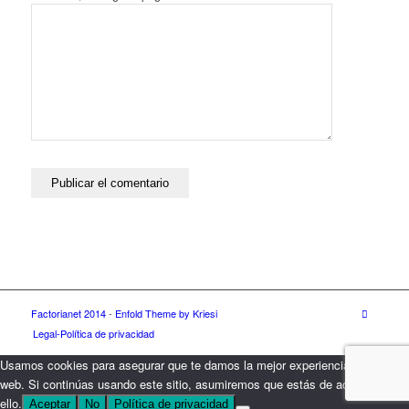
Factorianet 2014
-
Enfold Theme by Kriesi
Legal-Política de privacidad
Usamos cookies para asegurar que te damos la mejor experiencia en nuestra
web. Si continúas usando este sitio, asumiremos que estás de acuerdo con
ello.
Aceptar
No
Política de privacidad