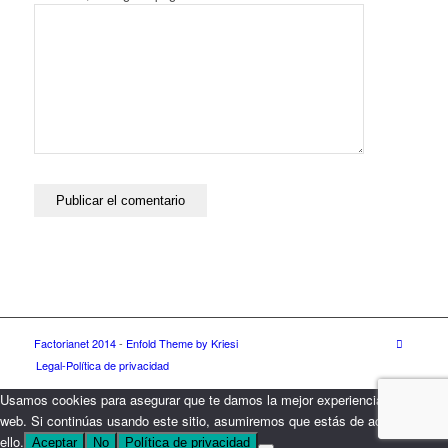
Factorianet 2014
-
Enfold Theme by Kriesi
Legal-Política de privacidad
Usamos cookies para asegurar que te damos la mejor experiencia en nuestra
web. Si continúas usando este sitio, asumiremos que estás de acuerdo con
ello.
Aceptar
No
Política de privacidad