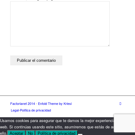
Factorianet 2014
-
Enfold Theme by Kriesi
Legal-Política de privacidad
Usamos cookies para asegurar que te damos la mejor experiencia en nuestra
web. Si continúas usando este sitio, asumiremos que estás de acuerdo con
ello.
Aceptar
No
Política de privacidad